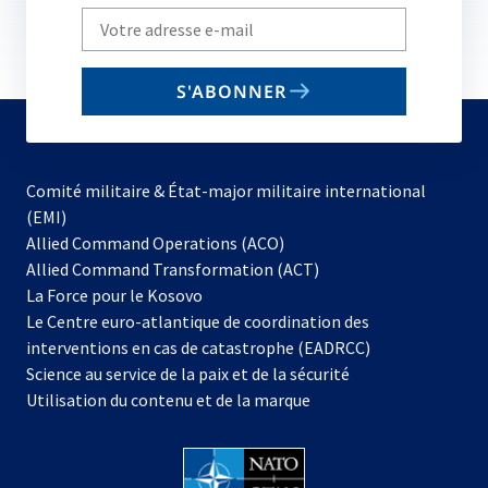
Write
your
email
S'ABONNER
to
subscribe
Comité militaire & État-major militaire international
(EMI)
s’ouvre
Allied Command Operations (ACO)
dans
Allied Command Transformation (ACT)
s’ouvre
un
La Force pour le Kosovo
dans
nouvel
Le Centre euro-atlantique de coordination des
un
onglet
interventions en cas de catastrophe (EADRCC)
nouvel
Science au service de la paix et de la sécurité
onglet
Utilisation du contenu et de la marque