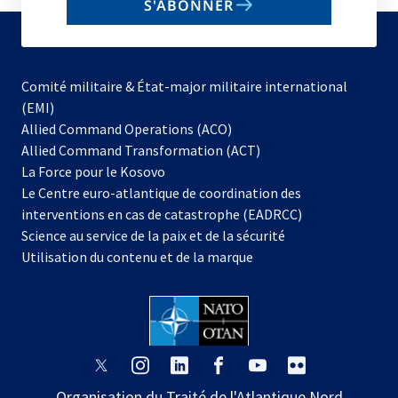
S'ABONNER
to
subscribe
Comité militaire & État-major militaire international
(EMI)
s’ouvre
Allied Command Operations (ACO)
dans
Allied Command Transformation (ACT)
s’ouvre
un
La Force pour le Kosovo
dans
nouvel
Le Centre euro-atlantique de coordination des
un
onglet
interventions en cas de catastrophe (EADRCC)
nouvel
Science au service de la paix et de la sécurité
onglet
Utilisation du contenu et de la marque
s’ouvre
s’ouvre
s’ouvre
s’ouvre
s’ouvre
s’ouvre
dans
dans
dans
dans
dans
dans
Organisation du Traité de l'Atlantique Nord