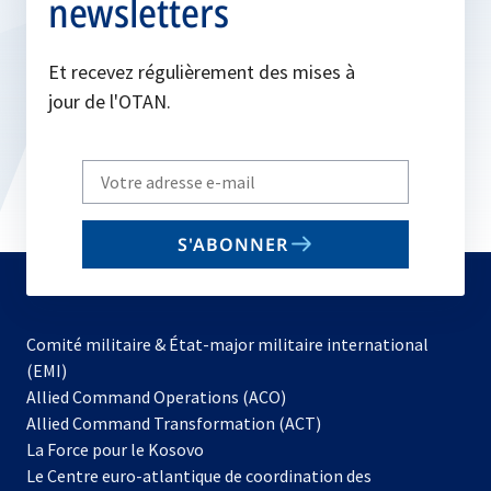
newsletters
Et recevez régulièrement des mises à
jour de l'OTAN.
Write
your
email
S'ABONNER
to
subscribe
Comité militaire & État-major militaire international
(EMI)
s’ouvre
Allied Command Operations (ACO)
dans
Allied Command Transformation (ACT)
s’ouvre
un
La Force pour le Kosovo
dans
nouvel
Le Centre euro-atlantique de coordination des