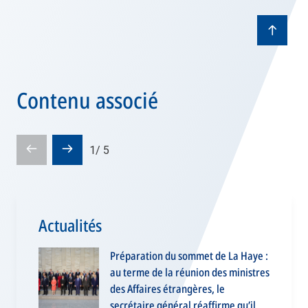
Contenu associé
Pré-
Diapositive
1
/
5
diapositive
suivante
Actualités
Préparation du sommet de La Haye :
au terme de la réunion des ministres
des Affaires étrangères, le
secrétaire général réaffirme qu’il