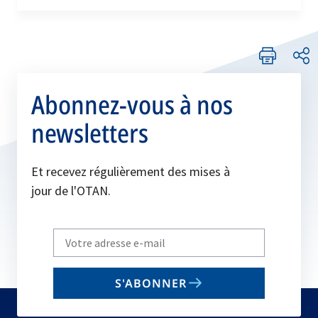
Abonnez-vous à nos
newsletters
Et recevez régulièrement des mises à
jour de l'OTAN.
Write
your
email
S'ABONNER
to
subscribe