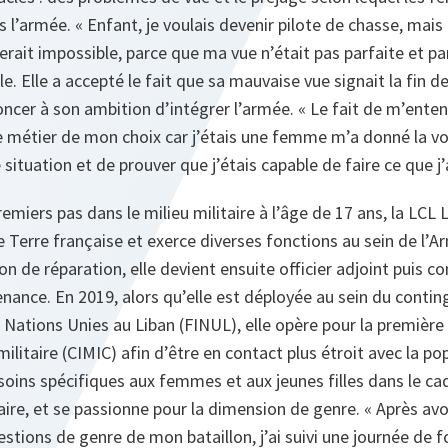
ns l’armée. « Enfant, je voulais devenir pilote de chasse, m
erait impossible, parce que ma vue n’était pas parfaite et pa
elle. Elle a accepté le fait que sa mauvaise vue signait la fin 
ncer à son ambition d’intégrer l’armée. « Le fait de m’enten
e métier de mon choix car j’étais une femme m’a donné la vo
situation et de prouver que j’étais capable de faire ce que j’
remiers pas dans le milieu militaire à l’âge de 17 ans, la LCL 
 Terre française et exerce diverses fonctions au sein de l’Ar
on de réparation, elle devient ensuite officier adjoint puis
nce. En 2019, alors qu’elle est déployée au sein du conting
 Nations Unies au Liban (FINUL), elle opère pour la première 
militaire (CIMIC) afin d’être en contact plus étroit avec la popu
soins spécifiques aux femmes et aux jeunes filles dans le cad
aire, et se passionne pour la dimension de genre. « Après a
estions de genre de mon bataillon, j’ai suivi une journée de 