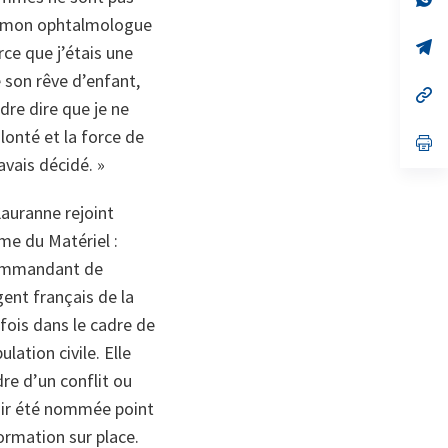
on
da
ais mon ophtalmologue
un
no
s’
rce que j’étais une
on
da
un
de son rêve d’enfant,
no
s’
dre dire que je ne
on
da
un
lonté et la force de
no
s’
on
da
avais décidé. »
un
no
on
Lauranne rejoint
me du Matériel :
 commandant de
ent français de la
fois dans le cadre de
lation civile. Elle
re d’un conflit ou
voir été nommée point
formation sur place.