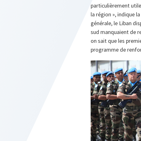
particulièrement util
la région », indique 
générale, le Liban di
sud manquaient de res
on sait que les premi
programme de renfor