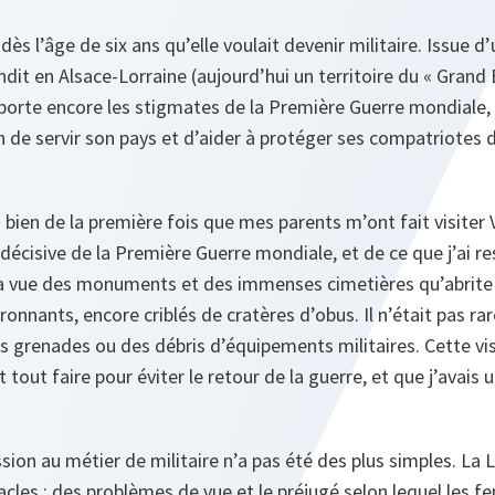
ès l’âge de six ans qu’elle voulait devenir militaire. Issue d’
ndit en Alsace-Lorraine (aujourd’hui un territoire du « Grand 
i porte encore les stigmates de la Première Guerre mondiale, 
n de servir son pays et d’aider à protéger ses compatriotes d
 bien de la première fois que mes parents m’ont fait visiter 
décisive de la Première Guerre mondiale, et de ce que j’ai res
la vue des monuments et des immenses cimetières qu’abrite 
ronnants, encore criblés de cratères d’obus. Il n’était pas rar
es grenades ou des débris d’équipements militaires. Cette vis
t tout faire pour éviter le retour de la guerre, et que j’avais u
ion au métier de militaire n’a pas été des plus simples. La
cles : des problèmes de vue et le préjugé selon lequel les 