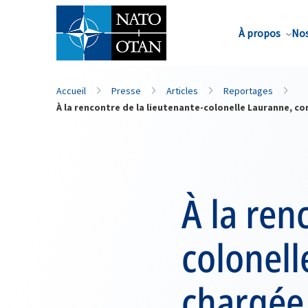
Nom de famille*
À propos
Nos
Accueil
Presse
Articles
Reportages
À la rencontre de la lieutenante-colonelle Lauranne, c
À la ren
colonell
chargée 