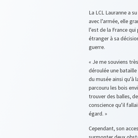
La LCL Lauranne a su d
avec l’armée, elle gra
l’est de la France qu
étranger à sa décisio
guerre.
« Je me souviens très
déroulée une bataille 
du musée ainsi qu’à 
parcouru les bois envi
trouver des balles, d
conscience qu’il fallai
égard. »
Cependant, son access
surmonter deux obsta