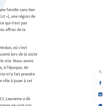
une famille sans lien
Est »), une région de
ce qui n’est pas
es affres de la
Verdun, où s’est
senti lors de la visite
le site. Nous avons
e, à l’époque, de
ite m’a fait prendre
n rôle à jouer à cet
s’
da
un
no
s’
on
da
 LCL Lauranne a dû
un
femmes ne sont pas
no
s’