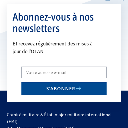
Abonnez-vous à nos
newsletters
Et recevez régulièrement des mises à
jour de l'OTAN.
Write
your
email
S'ABONNER
to
subscribe
Comité militaire & État-major militaire international
(EMI)