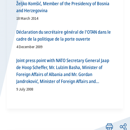
Željko Komšić, Member of the Presidency of Bosnia
and Herzegovina
18 March 2014
Déclaration du secrétaire général de l'OTAN dans le
cadre de la politique de la porte ouverte
4 December 2009
Joint press point with NATO Secretary General Jaap
de Hoop Scheffer, Mr. Lulzim Basha, Minister of
Foreign Affairs of Albania and Mr. Gordan
Jandroković, Minister of Foreign Affairs and
European Integration of the Republic of Croatia,
9 July 2008
following the signature