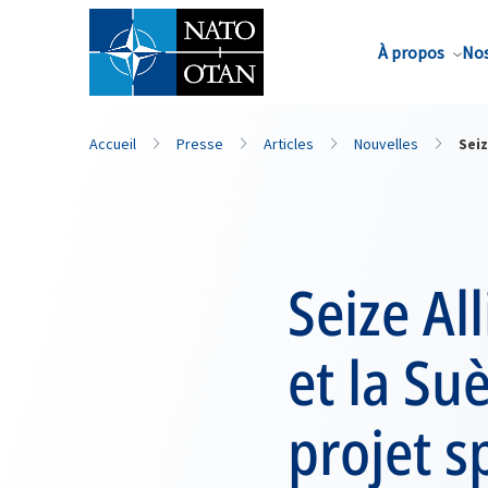
Nom de famille*
À propos
Nos
Accueil
Presse
Articles
Nouvelles
Seiz
Seize All
et la Su
projet s