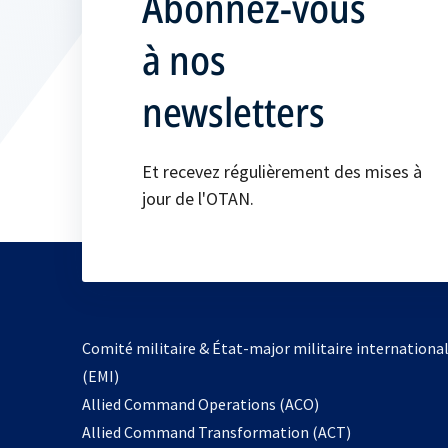
Abonnez-vous
à nos
newsletters
Et recevez régulièrement des mises à
jour de l'OTAN.
Comité militaire & État-major militaire internationa
(EMI)
s’ouvre
Allied Command Operations (ACO)
dans
Allied Command Transformation (ACT)