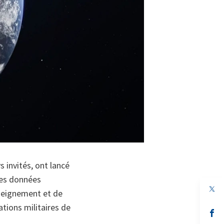
s invités, ont lancé
 les données
nseignement et de
ations militaires de
s’
da