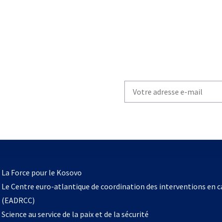
Write
your
email
to
subscribe
s’ouvre
l
La Force pour le Kosovo
dans
Le Centre euro-atlantique de coordination des interventions en 
un
(EADRCC)
nouvel
Science au service de la paix et de la sécurité