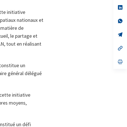
un
no
s’
on
da
te initiative
un
spatiaux nationaux et
no
s’
on
da
n matière de
un
no
s’
ueil, le partage et
on
da
un
N, tout en réalisant
no
s’
on
da
un
no
s’
 constitue un
on
da
un
aire général délégué
no
on
ette initiative
opres moyens,
nstitué un défi