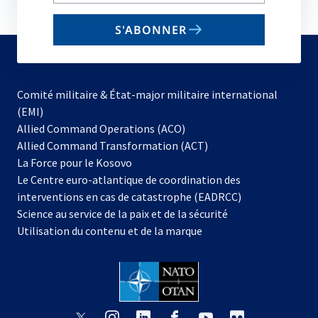
email
S'ABONNER
to
subscribe
Comité militaire & État-major militaire international
(EMI)
s’ouvre
Allied Command Operations (ACO)
dans
Allied Command Transformation (ACT)
s’ouvre
un
La Force pour le Kosovo
dans
nouvel
Le Centre euro-atlantique de coordination des
un
onglet
interventions en cas de catastrophe (EADRCC)
nouvel
Science au service de la paix et de la sécurité
onglet
Utilisation du contenu et de la marque
s’ouvre
s’ouvre
s’ouvre
s’ouvre
s’ouvre
s’ouvre