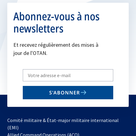
Abonnez-vous à nos
newsletters
Et recevez régulièrement des mises à
jour de l'OTAN.
Write
your
email
S'ABONNER
to
subscribe
Comité militaire & État-major militaire international
(EMI)
s’ouvre
Allied Command Operations (ACO)