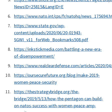
NewsID=25815&LangID=E
https://www.nato.int/cps/fr/natohq/news_175694.
https://www.state.gov/wp-
content/uploads/2020/06/20-01943-
SGWI_v11_forWeb_Bookmarks508.pdf
https://inkstickmedia.com/battling-a-new-era-
of-disempowerment/
https://www.realcleardefense.com/articles/2020
https://oursecurefuture.org/blog/make-2019-
women-peace-security
https://thestrategybridge.org/the-
bridge/2019/5/13/how-the-pentagon-can-build-
on-natos-success-with-women-peace-amp-