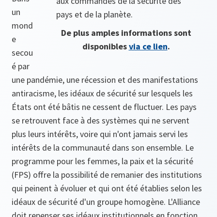
aux commandes de la sécurité des
un
pays et de la planète.
mond
De plus amples informations sont
e
disponibles
via ce lien
.
secou
é par
une pandémie, une récession et des manifestations
antiracisme, les idéaux de sécurité sur lesquels les
États ont été bâtis ne cessent de fluctuer. Les pays
se retrouvent face à des systèmes qui ne servent
plus leurs intérêts, voire qui n'ont jamais servi les
intérêts de la communauté dans son ensemble. Le
programme pour les femmes, la paix et la sécurité
(FPS) offre la possibilité de remanier des institutions
qui peinent à évoluer et qui ont été établies selon les
idéaux de sécurité d'un groupe homogène. L'Alliance
doit repenser ses idéaux institutionnels en fonction