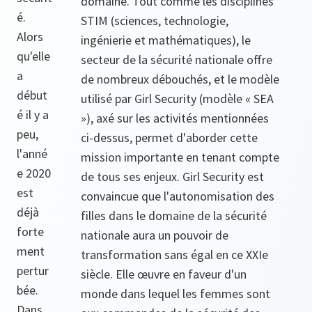
domaine. Tout comme les disciplines
é.
STIM (sciences, technologie,
Alors
ingénierie et mathématiques), le
qu'elle
secteur de la sécurité nationale offre
a
de nombreux débouchés, et le modèle
début
utilisé par Girl Security (modèle « SEA
é il y a
»), axé sur les activités mentionnées
peu,
ci-dessus, permet d'aborder cette
l'anné
mission importante en tenant compte
e 2020
de tous ses enjeux. Girl Security est
est
convaincue que l'autonomisation des
déjà
filles dans le domaine de la sécurité
forte
nationale aura un pouvoir de
ment
transformation sans égal en ce XXIe
pertur
siècle. Elle œuvre en faveur d'un
bée.
monde dans lequel les femmes sont
Dans