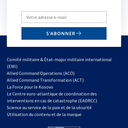
Write
your
email
S'ABONNER
to
subscribe
Comité militaire & État-major militaire international
(EMI)
s’ouvre
Allied Command Operations (ACO)
dans
Allied Command Transformation (ACT)
s’ouvre
un
La Force pour le Kosovo
dans
nouvel
Le Centre euro-atlantique de coordination des
un
onglet
interventions en cas de catastrophe (EADRCC)
nouvel
Science au service de la paix et de la sécurité
onglet
Utilisation du contenu et de la marque