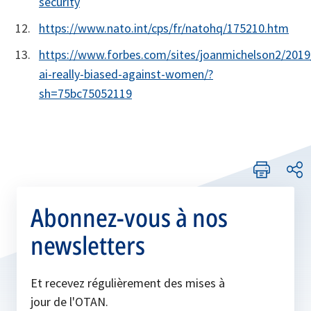
security
https://www.nato.int/cps/fr/natohq/175210.htm
https://www.forbes.com/sites/joanmichelson2/2019/
ai-really-biased-against-women/?
sh=75bc75052119
Abonnez-vous à nos
newsletters
Et recevez régulièrement des mises à
jour de l'OTAN.