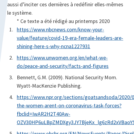
aussi d’inciter ces dernières à redéfinir elles-mêmes
le système.
* Ce texte a été rédigé au printemps 2020
https://www.nbcnews.com/know-your-
value/feature/covid-19-era-female-leaders-are-
shining-here-s-why-ncna1227931
https://www.unwomen.org/en/what-we-
do/peace-and-security/facts-and-figures
Bennett, G.M. (2009). National Security Mom.
Wyatt-MacKenzie Publishing.
https://www.npr.org/sections/goatsandsoda/2020/
the-women-arent-on-coronavirus-task-forces?
fbclid=IwAR2H2T40Aw-
OZV30HP6uLBpZMDXgy3JY7BjeKx_lg6zRd2xVBaoY
https://www.ohchr.org/EN/NewsEvents/Pages/Disp