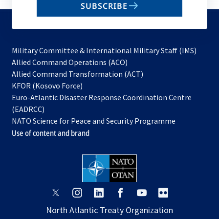
SUBSCRIBE
to
subscribe
Military Committee & International Military Staff (IMS)
opens
Allied Command Operations (ACO)
in
opens
Allied Command Transformation (ACT)
opens
a
in
KFOR (Kosovo Force)
in
new
a
Euro-Atlantic Disaster Response Coordination Centre
a
tab
new
(EADRCC)
new
tab
NATO Science for Peace and Security Programme
tab
Use of content and brand
opens
opens
opens
opens
opens
opens
in
in
in
in
in
in
North Atlantic Treaty Organization
a
a
a
a
a
a