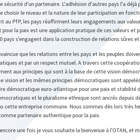
 sécurité d'un partenaire. L'adhésion d'autres pays l'a déjà 
e choisir le niveau et la nature de leur participation en fonct
t au PfP, les pays réaffirment leurs engagements aux valeur
 pour la paix est une application pratique de ces valeurs et pr
40 pays s'engagent dans la construction de relations sûres et
nvaincue que les relations entre les pays et les peuples doive
tiques et par un respect mutuel. A travers cette coopératio
ent aux principes qui sont à la base de cette vision démocr
e vision et les mêmes principes démocratiques sont appelés 
re démocratique euro-atlantique pour une paix et stabilité d
émocratiques et le pluralisme ethnique sont ancrés depuis de
ns cette entreprise commune. Nous sommes dès lors très h
omme partenaire authentique pour la paix.
 encore une fois je vous souhaite la bienvenue à l'OTAN, et 