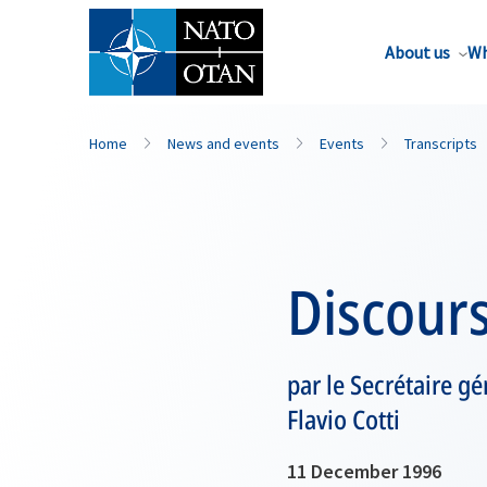
About us
Wh
Home
News and events
Events
Transcripts
Discour
par le Secrétaire gé
Flavio Cotti
11 December 1996