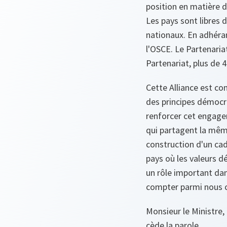
position en matière de
Les pays sont libres d
nationaux. En adhéran
l'OSCE. Le Partenariat
Partenariat, plus de 
Cette Alliance est co
des principes démocra
renforcer cet engagem
qui partagent la mêm
construction d'un cad
pays où les valeurs d
un rôle important da
compter parmi nous c
Monsieur le Ministre,
cède la parole.