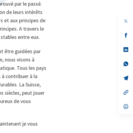
prouvé par le passé.
ion de leurs intérêts
s et aux principes de
op
in
incipes. A travers le
a
n
op
 stables entre eux.
ta
in
a
n
op
nt être guidées par
ta
in
a
n, nous visons à
n
op
atique. Tous les pays
ta
in
a
à contribuer à la
n
op
ta
in
urables. La Suisse,
a
n
op
s siècles, peut jouer
ta
in
eureux de vous
a
n
op
ta
in
a
n
maintenant je vous
ta