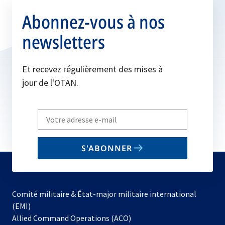
Abonnez-vous à nos
newsletters
Et recevez régulièrement des mises à
jour de l'OTAN.
Write
your
email
S'ABONNER
to
subscribe
Comité militaire & État-major militaire international
(EMI)
s’ouvre
Allied Command Operations (ACO)