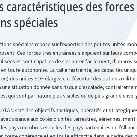
s caractéristiques des forces
ns spéciales
tions spéciales repose sur l'expertise des petites unités mob
posent. Ces forces très entraînées s'appuient sur leurs com
alisées et sont capables de s'adapter facilement, d'improvise
r en toute autonomie. La taille restreinte, les capacités uniq
ée) des unités SOF élargissent l'éventail des options militair
r à une situation donnée sans risque d'escalade, contraireme
es, qui sont par nature plus visibles ou de plus grande enver
'OTAN sert des objectifs tactiques, opératifs et stratégique
avec aisance aux côtés d'unités terrestres, aériennes, marit
 des pays membres et celles des pays partenaires de l'Allianc
 en toute cohérence et en toute efficacité dans le cadre des 