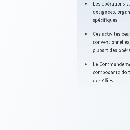
Les opérations sp
désignées, organi
spécifiques.
Ces activités pe
conventionnelles,
plupart des opéra
Le Commandement
composante de th
des Alliés.