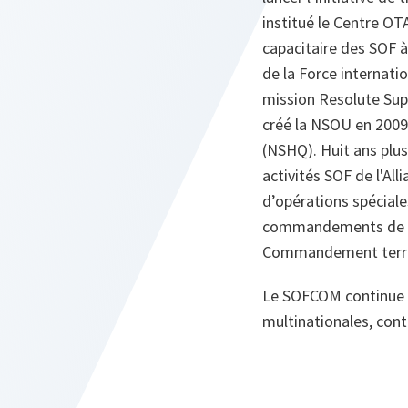
institué le Centre O
capacitaire des SOF à
de la Force internatio
mission Resolute Suppo
créé la NSOU en 2009.
(NSHQ). Huit ans plu
activités SOF de l'Al
d’opérations spécial
commandements de co
Commandement terres
Le SOFCOM continue d’
multinationales, contr