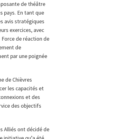
mposante de théâtre
es pays. En tant que
 avis stratégiques
eurs exercices, avec
a Force de réaction de
dement de
ment par une poignée
ne de Chièvres
cer les capacités et
erconnexions et des
vice des objectifs
s Alliés ont décidé de
 initiative qu’a été