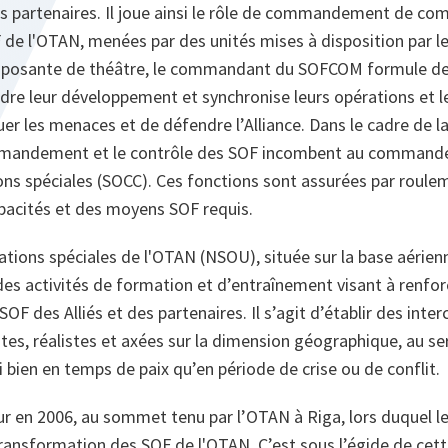
s partenaires. Il joue ainsi le rôle de commandement de co
F de l'OTAN, menées par des unités mises à disposition par l
sante de théâtre, le commandant du SOFCOM formule des
adre leur développement et synchronise leurs opérations et l
uer les menaces et de défendre l’Alliance. Dans le cadre de l
mmandement et le contrôle des SOF incombent au comman
s spéciales (SOCC). Ces fonctions sont assurées par roule
pacités et des moyens SOF requis.
ations spéciales de l'OTAN (NSOU), située sur la base aérien
des activités de formation et d’entraînement visant à renfor
 SOF des Alliés et des partenaires. Il s’agit d’établir des int
es, réalistes et axées sur la dimension géographique, au ser
i bien en temps de paix qu’en période de crise ou de conflit.
r en 2006, au sommet tenu par l’OTAN à Riga, lors duquel le
 transformation des SOF de l'OTAN. C’est sous l’égide de cette