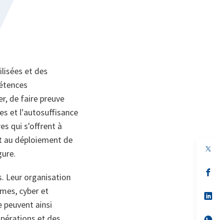
ilisées et des
pétences
r, de faire preuve
ues et l'autosuffisance
es qui s'offrent à
nt au déploiement de
gure.
s’
s. Leur organisation
da
un
imes, cyber et
no
s’
on
da
e peuvent ainsi
un
opérations et des
no
s’