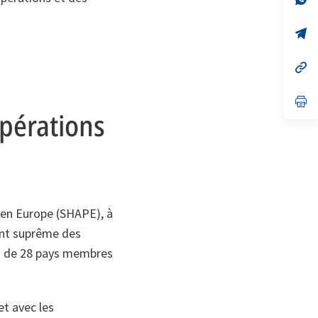
on
da
un
no
s’
on
da
un
no
s’
on
da
un
no
s’
on
da
pérations
un
no
on
 en Europe (SHAPE), à
ant suprême des
nt de 28 pays membres
et avec les