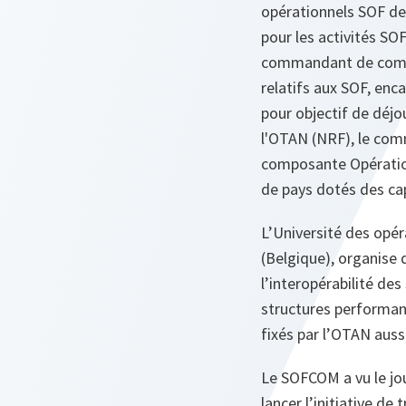
opérationnels SOF de
pour les activités SO
commandant de compo
relatifs aux SOF, enc
pour objectif de déjo
l'OTAN (NRF), le co
composante Opération
de pays dotés des ca
L’Université des opér
(Belgique), organise 
l’interopérabilité des
structures performant
fixés par l’OTAN auss
Le SOFCOM a vu le jou
lancer l’initiative de