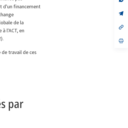
on
da
nt d'un financement
un
no
s’
échange
on
da
lobale de la
un
no
s’
 à l'ACT, en
on
da
un
).
no
s’
on
da
un
de travail de ces
no
on
és par