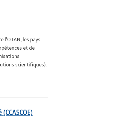
re l'OTAN, les pays
ompétences et de
nisations
tions scientifiques).
té (CCASCOE)