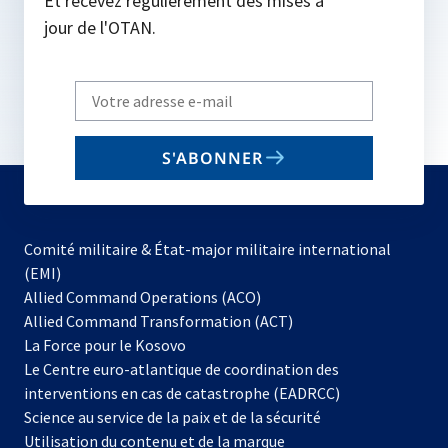
Et recevez régulièrement des mises à
jour de l'OTAN.
Write
your
email
S'ABONNER
to
subscribe
Comité militaire & État-major militaire international
(EMI)
s’ouvre
Allied Command Operations (ACO)
dans
Allied Command Transformation (ACT)
s’ouvre
un
La Force pour le Kosovo
dans
nouvel
Le Centre euro-atlantique de coordination des
un
onglet
interventions en cas de catastrophe (EADRCC)
nouvel
Science au service de la paix et de la sécurité
onglet
Utilisation du contenu et de la marque