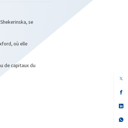
 Shekerinska, se
xford, où elle
au de capitaux du
s’
da
un
no
s’
on
da
un
no
s’
on
da
un