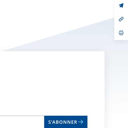
no
s’
on
da
un
no
s’
on
da
un
no
s’
on
da
un
no
on
S'ABONNER