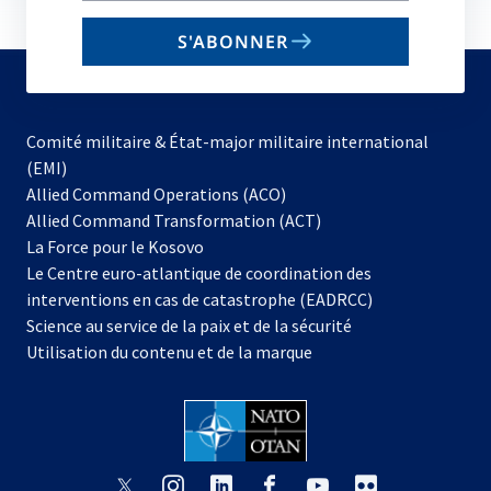
email
S'ABONNER
to
subscribe
Comité militaire & État-major militaire international
(EMI)
Allied Command Operations (ACO)
Allied Command Transformation (ACT)
s’ouvre
La Force pour le Kosovo
dans
Le Centre euro-atlantique de coordination des
un
interventions en cas de catastrophe (EADRCC)
nouvel
Science au service de la paix et de la sécurité
onglet
Utilisation du contenu et de la marque
s’ouvre
s’ouvre
s’ouvre
s’ouvre
s’ouvre
s’ouvre