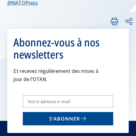
@NATOPress
Abonnez-vous à nos
newsletters
Et recevez régulièrement des mises à
jour de l'OTAN.
Write
your
email
S'ABONNER
to
subscribe