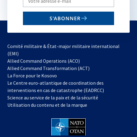
your
email
S'ABONNER
to
subscribe
Comité militaire & État-major militaire international
(EMI)
Allied Command Operations (ACO)
Allied Command Transformation (ACT)
s’ouvre
La Force pour le Kosovo
dans
Le Centre euro-atlantique de coordination des
un
interventions en cas de catastrophe (EADRCC)
nouvel
Science au service de la paix et de la sécurité
onglet
Utilisation du contenu et de la marque