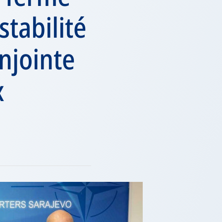
tabilité
onjointe
x