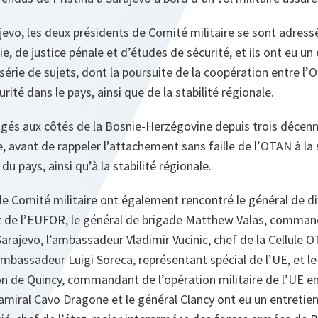
ajevo, les deux présidents de Comité militaire se sont adres
ie, de justice pénale et d’études de sécurité, et ils ont eu u
série de sujets, dont la poursuite de la coopération entre l’
urité dans le pays, ainsi que de la stabilité régionale.
s aux côtés de la Bosnie-Herzégovine depuis trois décennie
, avant de rappeler l’attachement sans faille de l’OTAN à la 
e du pays, ainsi qu’à la stabilité régionale.
e Comité militaire ont également rencontré le général de di
de l’EUFOR, le général de brigade Matthew Valas, comman
arajevo, l’ambassadeur Vladimir Vucinic, chef de la Cellule 
’ambassadeur Luigi Soreca, représentant spécial de l’UE, et l
n de Quincy, commandant de l’opération militaire de l’UE e
’amiral Cavo Dragone et le général Clancy ont eu un entretien