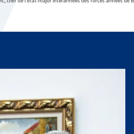
ić, chef de l’état-major interarmées des forces armées de 