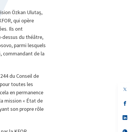
vision Özkan Ulutaş,
KFOR, qui opère
es. Ils ont
u-dessus du théâtre,
Kosovo, parmi lesquels
ri, commandant de la
1244 du Conseil de
 pour toutes les
n, cela en permanence
la mission « État de
s’
da
yant son propre rôle
un
no
s’
on
da
un
é par la KFOR.
no
s’