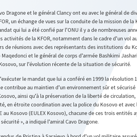
Cavo Dragone et le général Clancy ont eu avec le général de di
R, un échange de vues sur la conduite de la mission de la 
t qui lui a été confié par l’ONU il y a de nombreuses anné
s activités de la KFOR, notamment dans le cadre d’un vol a
 lors de réunions avec des représentants des institutions du 
jup Maqedonci et le général de corps d’armée Bashkimi Jasha
osovo, sur l’évolution récente de la situation de sécurité.
exécuter le mandat que lui a conféré en 1999 la résolution 
lle contribue au maintien d’un environnement sûr et sécurisé
osovo, ainsi qu’à la préservation de la liberté de circulatio
ité, en étroite coordination avec la police du Kosovo et avec 
UE au Kosovo (EULEX Kosovo), chacune de ces trois entités a
 sécurité », a indiqué l’amiral Cavo Dragone.
rendus de Pristina à Sarajevo à bord d’un vol militaire assur