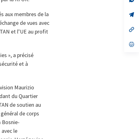
on
da
un
sés aux membres de la
no
s’
on
da
n échange de vues avec
un
no
s’
OTAN et l’UE au profit
on
da
un
no
s’
on
da
un
s », a précisé
no
sécurité et à
on
vision Maurizio
dant du Quartier
OTAN de soutien au
e général de corps
n Bosnie-
 avec le