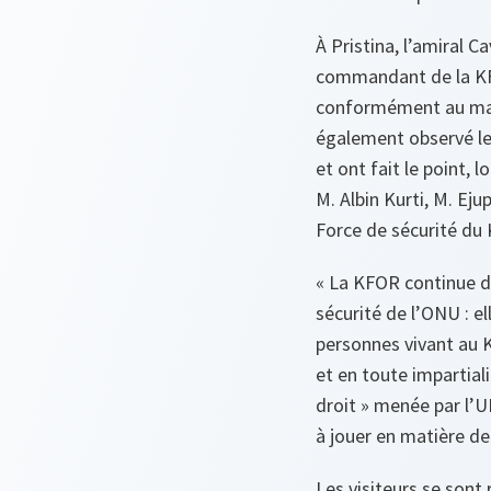
À Pristina, l’amiral 
commandant de la KFO
conformément au manda
également observé le
et ont fait le point,
M. Albin Kurti, M. E
Force de sécurité du K
« La KFOR continue d’
sécurité de l’ONU : e
personnes vivant au K
et en toute impartial
droit » menée par l’
à jouer en matière de
Les visiteurs se sont 