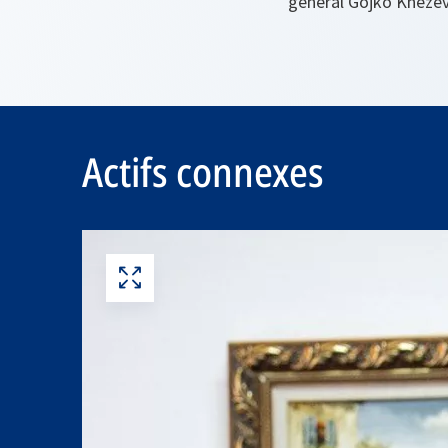
général Gojko Knežev
Actifs connexes