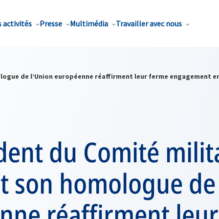
 activités
Presse
Multimédia
Travailler avec nous
logue de l’Union européenne réaffirment leur ferme engagement en fa
dent du Comité milit
et son homologue de 
nne réaffirment leu