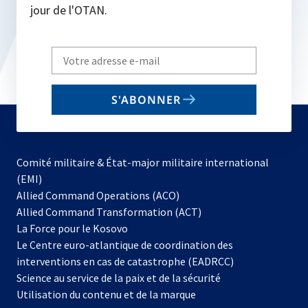
jour de l'OTAN.
Write
your
email
S'ABONNER
to
subscribe
Comité militaire & État-major militaire international
(EMI)
s’ouvre
Allied Command Operations (ACO)
dans
Allied Command Transformation (ACT)
s’ouvre
un
La Force pour le Kosovo
dans
nouvel
Le Centre euro-atlantique de coordination des
un
onglet
interventions en cas de catastrophe (EADRCC)
nouvel
Science au service de la paix et de la sécurité
onglet
Utilisation du contenu et de la marque