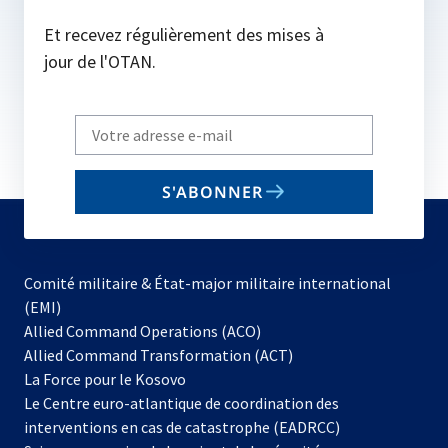
Et recevez régulièrement des mises à
jour de l'OTAN.
Write
your
email
S'ABONNER
to
subscribe
Comité militaire & État-major militaire international
(EMI)
s’ouvre
Allied Command Operations (ACO)
dans
Allied Command Transformation (ACT)
s’ouvre
un
La Force pour le Kosovo
dans
nouvel
Le Centre euro-atlantique de coordination des
un
onglet
interventions en cas de catastrophe (EADRCC)