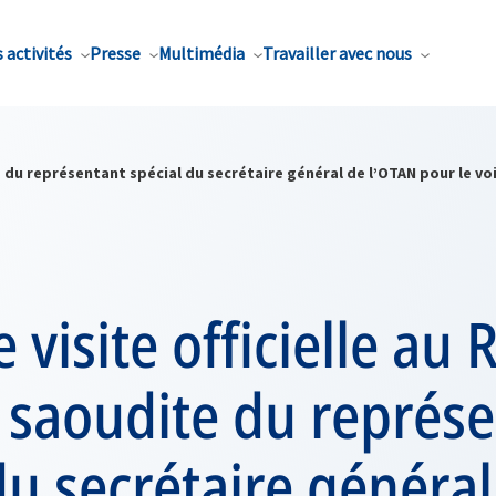
 activités
Presse
Multimédia
Travailler avec nous
e du représentant spécial du secrétaire général de l’OTAN pour le vo
 visite officielle a
 saoudite du représ
du secrétaire général