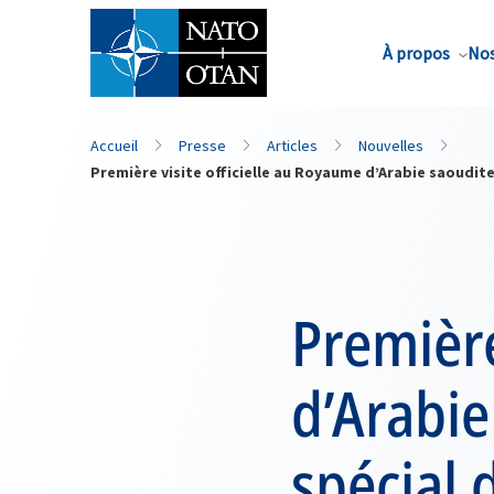
Nom de famille*
À propos
Nos
Accueil
Presse
Articles
Nouvelles
Première visite officielle au Royaume d’Arabie saoudit
Première
d’Arabie
spécial 