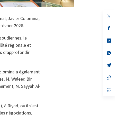
nal, Javier Colomina,
février 2026.
s’
da
un
saoudiennes, le
no
s’
on
da
lité régionale et
un
s d'approfondir
no
s’
on
da
un
no
s’
on
da
 Colomina a également
un
no
s’
es, M. Waleed Bin
on
da
un
gnement, M. Sayyah Al-
no
s’
on
da
un
no
 à Riyad, où il s’est
on
 les négociations,