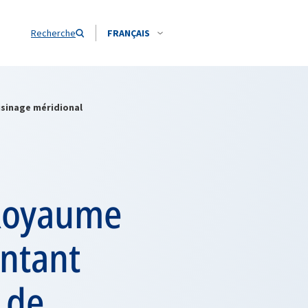
Recherche
FRANÇAIS
isinage méridional
u Royaume
entant
 de