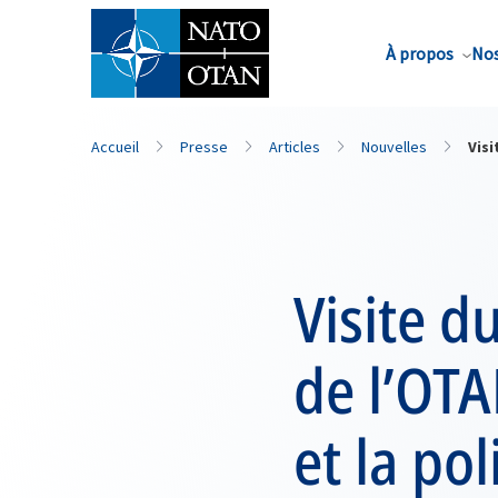
Nom de famille*
À propos
Nos
Accueil
Presse
Articles
Nouvelles
Visi
Visite d
de l’OTA
et la po