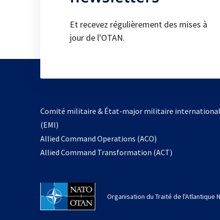
Et recevez régulièrement des mises à
jour de l'OTAN.
Comité militaire & État-major militaire internationa
(EMI)
s’ouvre
Allied Command Operations (ACO)
dans
Allied Command Transformation (ACT)
un
nouvel
onglet
Organisation du Traité de l'Atlantique 