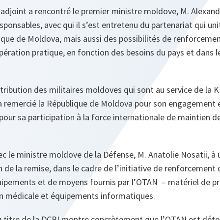
 adjoint a rencontré le premier ministre moldove, M. Alexan
sponsables, avec qui il s’est entretenu du partenariat qui u
blique de Moldova, mais aussi des possibilités de renforceme
opération pratique, en fonction des besoins du pays et dans l
tribution des militaires moldoves qui sont au service de la K
 remercié la République de Moldova pour son engagement e
pour sa participation à la force internationale de maintien d
ec le ministre moldove de la Défense, M. Anatolie Nosatii, à
n de la remise, dans le cadre de l’initiative de renforcement
uipements et de moyens fournis par l’OTAN – matériel de pro
n médicale et équipements informatiques.
u titre de la DCBI montre concrètement que l’OTAN est déte