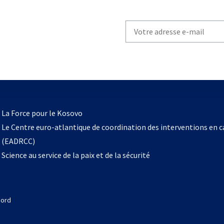
Write
your
email
to
subscribe
s’ouvre
l
La Force pour le Kosovo
dans
Le Centre euro-atlantique de coordination des interventions en 
un
(EADRCC)
nouvel
Science au service de la paix et de la sécurité
onglet
Nord