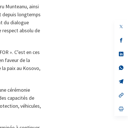
dru Munteanu, ainsi
nit depuis longtemps
nt du dialogue
e respect absolu de
s’
da
un
FOR ». C’est en ces
no
s’
on
da
n faveur de la
un
no
s’
e la paix au Kosovo,
on
da
un
no
s’
on
da
 une cérémonie
un
no
s’
 des capacités de
on
da
un
tection, véhicules,
no
s’
on
da
un
no
on
rminée à continuer