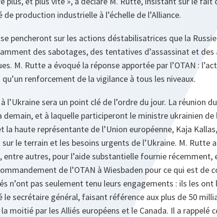
plus, et plus vite », a déclaré M. Rutte, insistant sur le fait 
 de production industrielle à l’échelle de l’Alliance.
s se pencheront sur les actions déstabilisatrices que la Russi
notamment des sabotages, des tentatives d’assassinat et des
ues. M. Rutte a évoqué la réponse apportée par l’OTAN : l’acti
i qu’un renforcement de la vigilance à tous les niveaux.
à l’Ukraine sera un point clé de l’ordre du jour. La réunion 
 demain, et à laquelle participeront le ministre ukrainien de
la haute représentante de l’Union européenne, Kaja Kallas,
 sur le terrain et les besoins urgents de l’Ukraine. M. Rutte a
 entre autres, pour l’aide substantielle fournie récemment, et
 commandement de l’OTAN à Wiesbaden pour ce qui est de 
lliés n’ont pas seulement tenu leurs engagements : ils les on
 le secrétaire général, faisant référence aux plus de 50 milli
 la moitié par les Alliés européens et le Canada. Il a rappelé