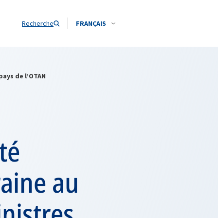
Recherche
FRANÇAIS
 pays de l’OTAN
té
raine au
nistres