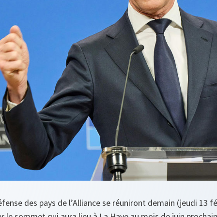
éfense des pays de l’Alliance se réuniront demain (jeudi 13 f
 le sommet qui aura lieu à La Haye au mois de juin prochain