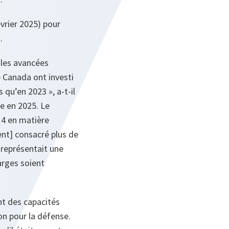
évrier 2025) pour
.
 les avancées
e Canada ont investi
 qu’en 2023 », a-t-il
re en 2025. Le
14 en matière
ent] consacré plus de
 représentait une
harges soient
nt des capacités
ion pour la défense.