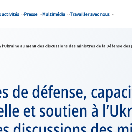
 activités
Presse
Multimédia
Travailler avec nous
à l’Ukraine au menu des discussions des ministres de la Défense des
s de défense, capaci
elle et soutien à l’Uk
s discussions des mi