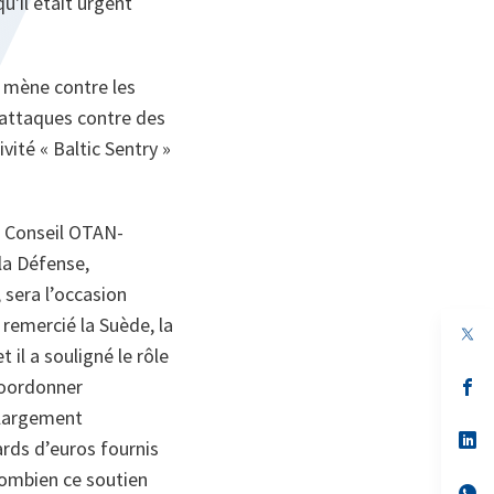
qu'il était urgent
e mène contre les
 attaques contre des
vité « Baltic Sentry »
du Conseil OTAN-
 la Défense,
 sera l’occasion
 remercié la Suède, la
 il a souligné le rôle
coordonner
s’
da
t largement
un
no
s’
ards d’euros fournis
on
da
un
 combien ce soutien
no
s’