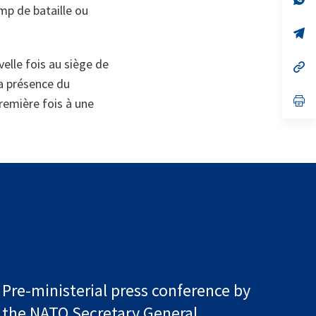
amp de bataille ou
on
da
un
no
s’
on
da
un
velle fois au siège de
no
s’
on
da
la présence du
un
no
s’
remière fois à une
on
da
un
no
on
Pre-ministerial press conference by
the NATO Secretary General