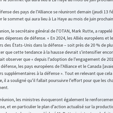
éfense des pays de l’Alliance se réuniront demain (jeudi 13 f
 le sommet qui aura lieu à La Haye au mois de juin prochain
union, le secrétaire général de l’OTAN, Mark Rutte, a rappelé
 des dépenses de défense. « En 2024, les Alliés européens et l
rs des États-Unis dans la défense – soit près de 20 % de plus
ter que cette tendance à la hausse devrait s'intensifier enco
fait observer que « depuis l’adoption de l’engagement de 20
défense, les pays européens de l’Alliance et le Canada [avai
ars supplémentaires à la défense ». Tout en relevant que cela
il a souligné qu’il fallait poursuivre l’effort pour que les c
ment.
r réunion, les ministres évoqueront également le renforceme
se, et en particulier le plan d’action actualisé sur la product