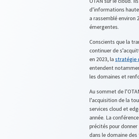
OTAN sur le cloud. Il
d’informations haute
a rassemblé environ 2
émergentes.
Conscients que la tra
continuer de s’acquit
en 2023, la
stratégie
entendent notamment d
les domaines et renfo
Au sommet de l’OTAN t
l’acquisition de la to
services cloud et edg
année. La conférence 
précités pour donner 
dans le domaine des 