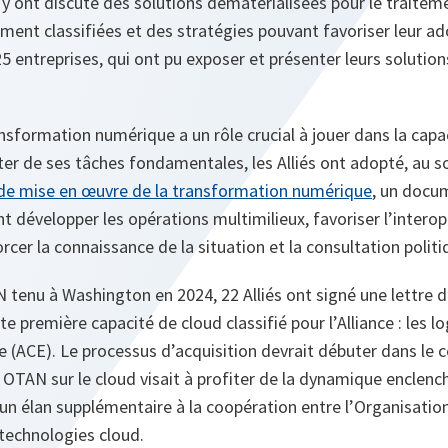
s y ont discuté des solutions dématérialisées pour le traitem
ment classifiées et des stratégies pouvant favoriser leur a
5 entreprises, qui ont pu exposer et présenter leurs solution
nsformation numérique a un rôle crucial à jouer dans la capa
ter de ses tâches fondamentales, les Alliés ont adopté, au 
 de mise en œuvre de la transformation numérique
, un docum
évelopper les opérations multimilieux, favoriser l’interop
rcer la connaissance de la situation et la consultation politi
enu à Washington en 2024, 22 Alliés ont signé une lettre d
ute première capacité de cloud classifié pour l’Alliance : les
lo
e
(ACE). Le processus d’acquisition devrait débuter dans le 
OTAN sur le cloud visait à profiter de la dynamique enclench
un élan supplémentaire à la coopération entre l’Organisation 
technologies cloud.