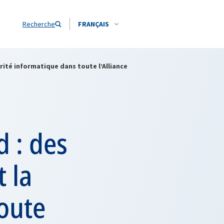
Recherche
FRANÇAIS
rité informatique dans toute l’Alliance
 : des
 la
toute