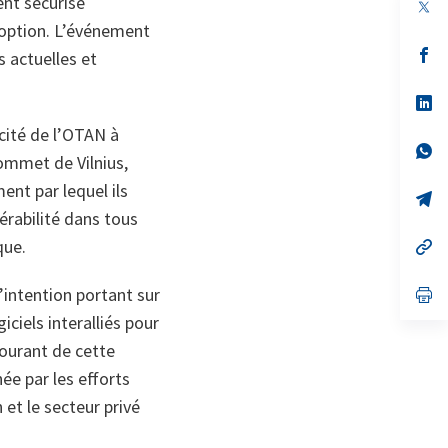
ent sécurisé
doption. L’événement
s’
s actuelles et
da
un
no
s’
on
da
cité de l’OTAN à
un
no
s’
sommet de Vilnius,
on
da
un
ent par lequel ils
no
s’
on
da
érabilité dans tous
un
que.
no
s’
on
da
un
’intention portant sur
no
s’
on
da
giciels interalliés pour
un
no
courant de cette
on
ée par les efforts
et le secteur privé