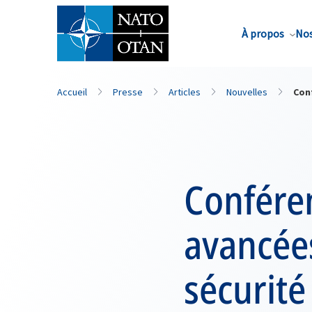
Nom de famille*
À propos
Nos
Accueil
Presse
Articles
Nouvelles
Conf
Conféren
avancées
sécurité