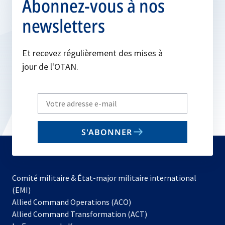
Abonnez-vous à nos
newsletters
Et recevez régulièrement des mises à
jour de l'OTAN.
Write
your
email
S'ABONNER
to
subscribe
Comité militaire & État-major militaire international
(EMI)
s’ouvre
Allied Command Operations (ACO)
dans
Allied Command Transformation (ACT)