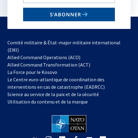
your
email
S'ABONNER
to
subscribe
Comité militaire & État-major militaire international
(EMI)
s’ouvre
Allied Command Operations (ACO)
dans
Allied Command Transformation (ACT)
s’ouvre
un
La Force pour le Kosovo
dans
nouvel
Le Centre euro-atlantique de coordination des
un
onglet
interventions en cas de catastrophe (EADRCC)
nouvel
Science au service de la paix et de la sécurité
onglet
Utilisation du contenu et de la marque