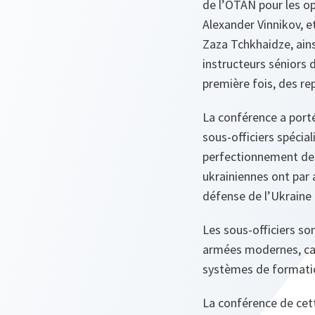
de l’OTAN pour les op
Alexander Vinnikov, et
Zaza Tchkhaidze, ain
instructeurs séniors d
première fois, des re
La conférence a port
sous-officiers spécial
perfectionnement des
ukrainiennes ont par a
défense de l’Ukraine 
Les sous-officiers so
armées modernes, car
systèmes de formatio
La conférence de cet