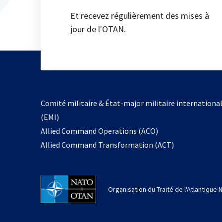
Et recevez régulièrement des mises à
jour de l'OTAN.
Comité militaire & État-major militaire internationa
(EMI)
s’ouvre
Allied Command Operations (ACO)
dans
Allied Command Transformation (ACT)
un
nouvel
onglet
Organisation du Traité de l'Atlantique 