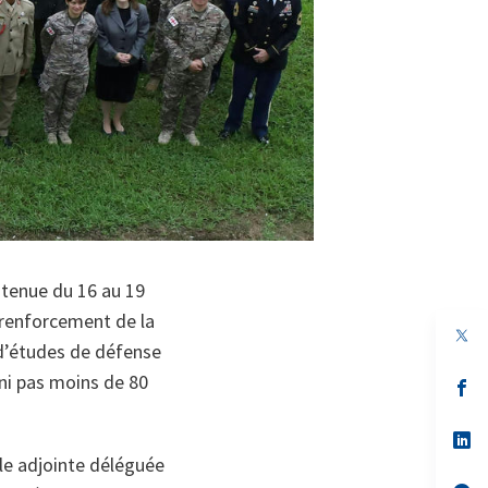
 tenue du 16 au 19
renforcement de la
d’études de défense
ni pas moins de 80
s’
da
un
no
s’
on
da
ale adjointe déléguée
un