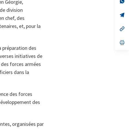
no
s’
en Géorgie,
on
da
de division
un
no
s’
en chef, des
on
da
un
enaires, et, pour la
no
s’
on
da
un
no
s’
on
da
a préparation des
un
verses initiatives de
no
on
s des forces armées
ficiers dans la
ience des forces
 développement des
ntes, organisées par