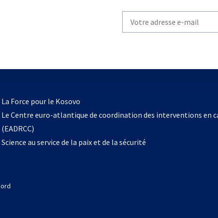
Write
your
email
to
subscribe
s’ouvre
l
La Force pour le Kosovo
dans
Le Centre euro-atlantique de coordination des interventions en 
un
(EADRCC)
nouvel
Science au service de la paix et de la sécurité
onglet
Nord