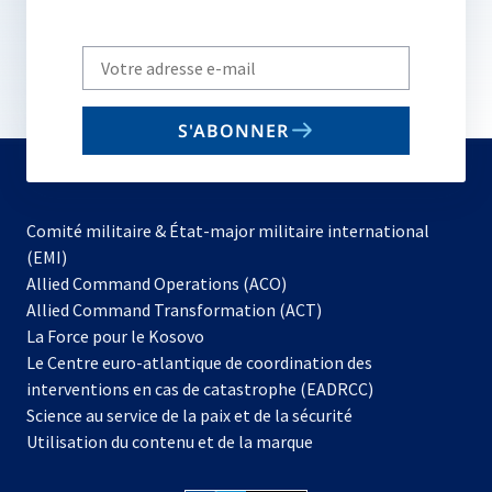
Write
your
email
S'ABONNER
to
subscribe
Comité militaire & État-major militaire international
(EMI)
s’ouvre
Allied Command Operations (ACO)
dans
Allied Command Transformation (ACT)
s’ouvre
un
La Force pour le Kosovo
dans
nouvel
Le Centre euro-atlantique de coordination des
un
onglet
interventions en cas de catastrophe (EADRCC)
nouvel
Science au service de la paix et de la sécurité
onglet
Utilisation du contenu et de la marque