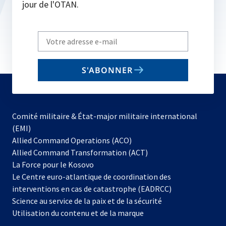
jour de l'OTAN.
Write
your
email
S'ABONNER
to
subscribe
Comité militaire & État-major militaire international
(EMI)
s’ouvre
Allied Command Operations (ACO)
dans
Allied Command Transformation (ACT)
s’ouvre
un
La Force pour le Kosovo
dans
nouvel
Le Centre euro-atlantique de coordination des
un
onglet
interventions en cas de catastrophe (EADRCC)
nouvel
Science au service de la paix et de la sécurité
onglet
Utilisation du contenu et de la marque