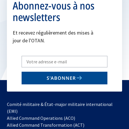
Abonnez-vous à nos
newsletters
Et recevez régulièrement des mises à
jour de l'OTAN.
Write
your
email
S'ABONNER
to
subscribe
Comité militaire & État-major militaire international
(EMI)
s’ouvre
Allied Command Operations (ACO)
dans
Allied Command Transformation (ACT)