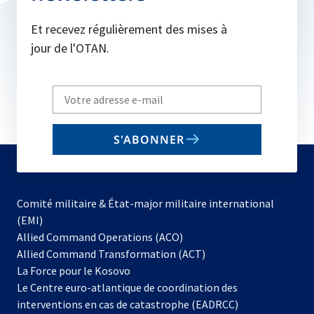
Et recevez régulièrement des mises à
jour de l'OTAN.
Write
your
email
S'ABONNER
to
subscribe
Comité militaire & État-major militaire international
(EMI)
s’ouvre
Allied Command Operations (ACO)
dans
Allied Command Transformation (ACT)
s’ouvre
un
La Force pour le Kosovo
dans
nouvel
Le Centre euro-atlantique de coordination des
un
onglet
interventions en cas de catastrophe (EADRCC)