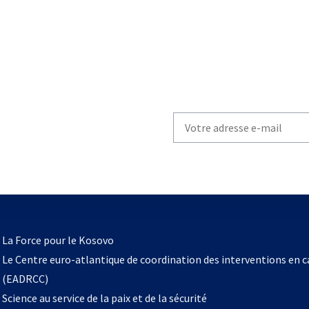
Write
your
email
to
subscribe
s’ouvre
l
La Force pour le Kosovo
dans
Le Centre euro-atlantique de coordination des interventions en 
un
(EADRCC)
nouvel
Science au service de la paix et de la sécurité