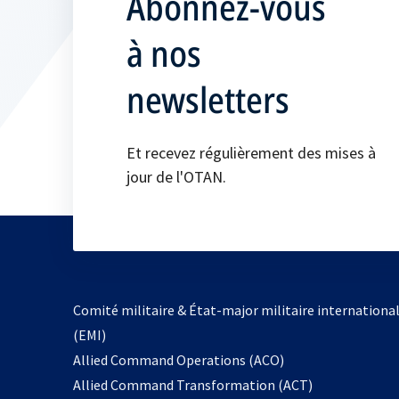
Abonnez-vous
à nos
newsletters
Et recevez régulièrement des mises à
jour de l'OTAN.
Comité militaire & État-major militaire internationa
(EMI)
s’ouvre
Allied Command Operations (ACO)
dans
Allied Command Transformation (ACT)