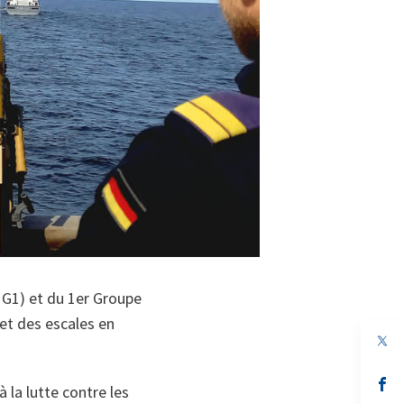
G1) et du 1er Groupe
et des escales en
s’
à la lutte contre les
da