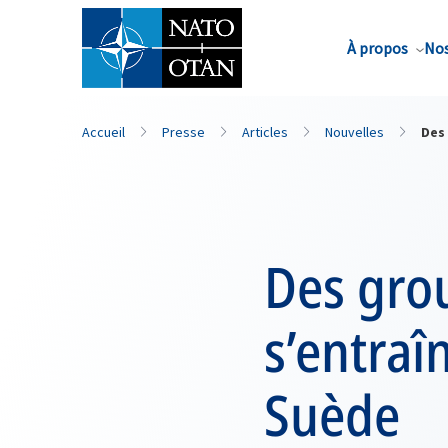
Nom de famille*
À propos
Nos
Accueil
Presse
Articles
Nouvelles
Des 
Des gro
s’entraî
Suède