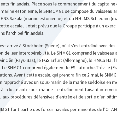
ents finlandais. Placé sous le commandement du capitaine 
a marine estonienne, le SNMCMG1 se compose du vaisseau a
’
ENS Sakala
(marine estonienne) et du
NHLMS Schiedam
(ma
ette escale, il était prévu que le Groupe participe à un exercic
ns l’archipel finlandais.
 est arrivé à Stockholm (Suède), où il s’est entraîné avec de
on de leur interopérabilité. Le SNMG1 comprend le vaisseau 
vinciën
(Pays-Bas), le
FGS Erfurt
(Allemagne), le
HMCS Halif
. Le SNMG1 comprend également le
FS Latouche‑Tréville
(Fr
tions. Avant cette escale, qui prendra fin ce 2 mai, le SNMG
en rapproché avec un sous‑marin de la marine suédoise en me
 à la lutte anti‑sous-marine – entraînement faisant interveni
qu'aux procédures défensives d’entrée et de sortie d’un bâti
G1 font partie des forces navales permanentes de l’OTAN 