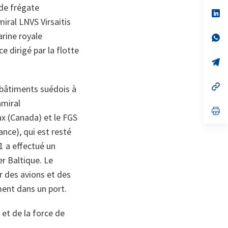
un
de frégate
no
s’
on
da
miral
LNVS Virsaitis
un
rine royale
no
s’
on
da
e dirigé par la flotte
un
no
s’
on
da
un
no
s’
s bâtiments suédois à
on
da
un
amiral
no
s’
ax
(Canada) et le
FGS
on
da
un
ance), qui est resté
no
on
1 a effectué un
r Baltique. Le
r des avions et des
ment dans un port.
et de la force de