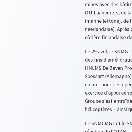
mines avec des bâtim
Ott Laanemets, de l
(marine lettone), de l
néerlandaise). Après c
côtière finlandaise da
Le 29 avril, le SNMG1
des fins d'améliorati
HNLMS De Zeven Pro
Spessart
(Allemagne)
en mer pour des opéra
exercice d’appui aéri
Groupe s’est entraîné
hélicoptères – ainsi 
Le SNMCMG1 et le SNM
réaction de l'OTAN.