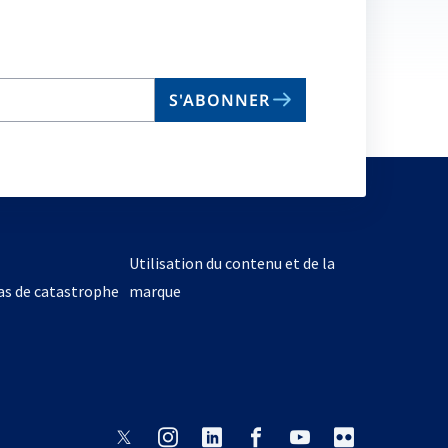
S'ABONNER
Utilisation du contenu et de la
cas de catastrophe
marque
s’ouvre
s’ouvre
s’ouvre
s’ouvre
s’ouvre
s’ouvre