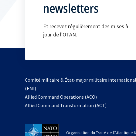
newsletters
Et recevez régulièrement des mises à
jour de l'OTAN.
Comité militaire & État-major militaire internationa
(EMI)
s’ouvre
Allied Command Operations (ACO)
dans
Allied Command Transformation (ACT)
un
nouvel
onglet
Organisation du Traité de l'Atlantique 