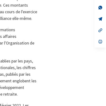
un
se. Ces montants
no
s’
on
da
u cours de l'exercice
un
Alliance elle-même.
no
s’
on
da
un
ormations
no
s’
on
da
 affaires
un
no
s’
r l'Organisation de
on
da
un
no
on
ablies par les pays,
ionales, les chiffres
s, publiés par les
ipement englobent les
développement
e retraite.
février 2022. Les