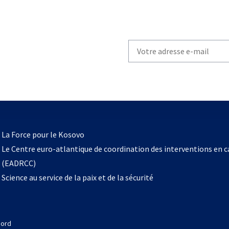
Write
your
email
to
subscribe
s’ouvre
l
La Force pour le Kosovo
dans
Le Centre euro-atlantique de coordination des interventions en 
un
(EADRCC)
nouvel
Science au service de la paix et de la sécurité
onglet
Nord