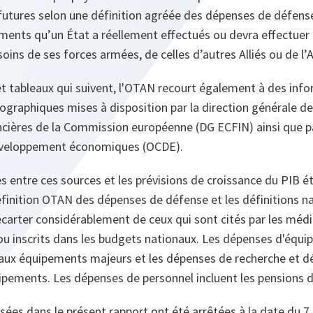
 futures selon une définition agréée des dépenses de défen
ments qu’un État a réellement effectués ou devra effectuer a
soins de ses forces armées, de celles d’autres Alliés ou de l’
et tableaux qui suivent, l'OTAN recourt également à des inf
raphiques mises à disposition par la direction générale des
cières de la Commission européenne (DG ECFIN) ainsi que pa
éveloppement économiques (OCDE).
s entre ces sources et les prévisions de croissance du PIB ét
éfinition OTAN des dépenses de défense et les définitions nat
carter considérablement de ceux qui sont cités par les média
 ou inscrits dans les budgets nationaux. Les dépenses d'équ
aux équipements majeurs et les dépenses de recherche et 
ipements. Les dépenses de personnel incluent les pensions d
isées dans le présent rapport ont été arrêtées à la date du 7 