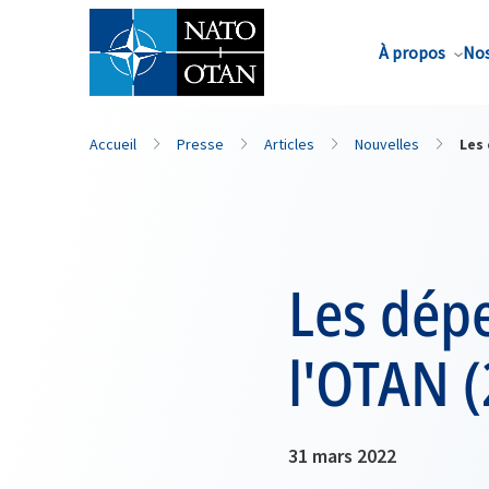
Nom de famille*
À propos
Nos
Accueil
Presse
Articles
Nouvelles
Les
Les dép
l'OTAN 
31 mars 2022