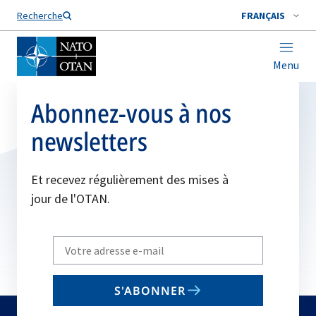
Nom de famille*
Recherche
FRANÇAIS
Menu
Abonnez-vous à nos
newsletters
Et recevez régulièrement des mises à
jour de l'OTAN.
Write
your
email
S'ABONNER
to
subscribe