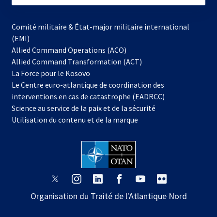
Comité militaire & État-major militaire international
(EMI)
Allied Command Operations (ACO)
Allied Command Transformation (ACT)
s’ouvre
La Force pour le Kosovo
dans
Le Centre euro-atlantique de coordination des
un
interventions en cas de catastrophe (EADRCC)
nouvel
Science au service de la paix et de la sécurité
onglet
Utilisation du contenu et de la marque
s’ouvre
s’ouvre
s’ouvre
s’ouvre
s’ouvre
s’ouvre
dans
dans
dans
dans
dans
dans
Organisation du Traité de l'Atlantique Nord
un
un
un
un
un
un
nouvel
nouvel
nouvel
nouvel
nouvel
nouvel