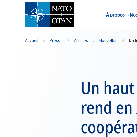
Nom de famille*
À propos
Nos
Accueil
Presse
Articles
Nouvelles
Un h
Un haut
rend en 
coopérat