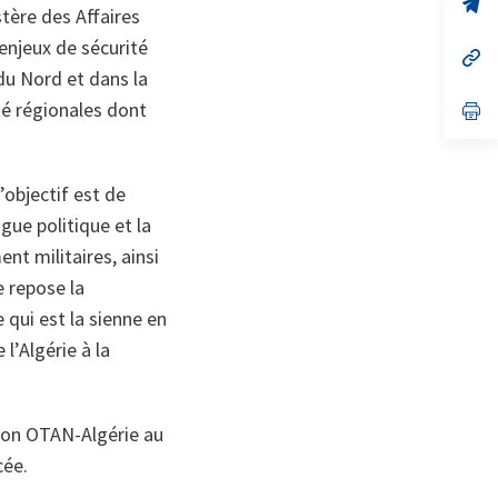
no
s’
tère des Affaires
on
da
un
enjeux de sécurité
no
s’
on
da
 du Nord et dans la
un
té régionales dont
no
s’
on
da
un
no
on
’objectif est de
ogue politique et la
nt militaires, ainsi
e repose la
 qui est la sienne en
l’Algérie à la
ion OTAN-Algérie au
cée.