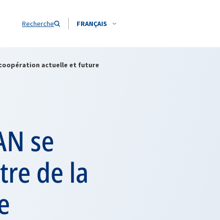
Recherche
FRANÇAIS
 coopération actuelle et future
AN se
tre de la
e