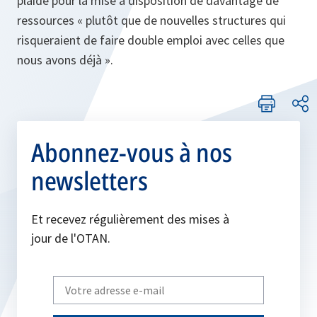
plaidé pour la mise à disposition de davantage de
ressources « plutôt que de nouvelles structures qui
risqueraient de faire double emploi avec celles que
nous avons déjà ».
Abonnez-vous à nos
newsletters
Et recevez régulièrement des mises à
jour de l'OTAN.
Write
your