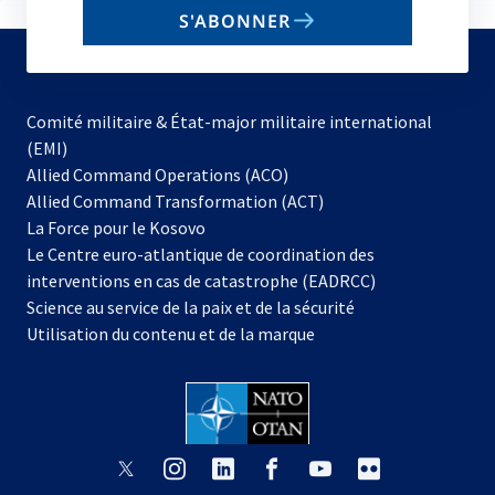
email
S'ABONNER
to
subscribe
Comité militaire & État-major militaire international
(EMI)
s’ouvre
Allied Command Operations (ACO)
dans
Allied Command Transformation (ACT)
s’ouvre
un
La Force pour le Kosovo
dans
nouvel
Le Centre euro-atlantique de coordination des
un
onglet
interventions en cas de catastrophe (EADRCC)
nouvel
Science au service de la paix et de la sécurité
onglet
Utilisation du contenu et de la marque
s’ouvre
s’ouvre
s’ouvre
s’ouvre
s’ouvre
s’ouvre
dans
dans
dans
dans
dans
dans