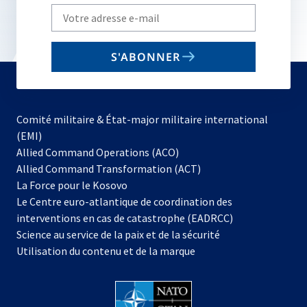
Write
your
email
S'ABONNER
to
subscribe
Comité militaire & État-major militaire international
(EMI)
s’ouvre
Allied Command Operations (ACO)
dans
Allied Command Transformation (ACT)
s’ouvre
un
La Force pour le Kosovo
dans
nouvel
Le Centre euro-atlantique de coordination des
un
onglet
interventions en cas de catastrophe (EADRCC)
nouvel
Science au service de la paix et de la sécurité
onglet
Utilisation du contenu et de la marque