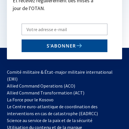
Et recevez régulièrement des mises à
jour de l'OTAN.
Write
your
email
S'ABONNER
to
subscribe
Comité militaire & État-major militaire international
(EMI)
s’ouvre
Allied Command Operations (ACO)
dans
Allied Command Transformation (ACT)
s’ouvre
un
La Force pour le Kosovo
dans
nouvel
Le Centre euro-atlantique de coordination des
un
onglet
interventions en cas de catastrophe (EADRCC)
nouvel
Science au service de la paix et de la sécurité
onglet
Utilisation du contenu et de la marque