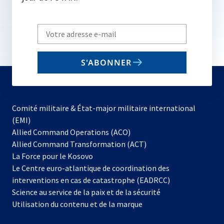
Write
your
email
S'ABONNER
to
subscribe
Comité militaire & État-major militaire international
(EMI)
s’ouvre
Allied Command Operations (ACO)
dans
Allied Command Transformation (ACT)
s’ouvre
un
La Force pour le Kosovo
dans
nouvel
Le Centre euro-atlantique de coordination des
un
onglet
interventions en cas de catastrophe (EADRCC)
nouvel
Science au service de la paix et de la sécurité
onglet
Utilisation du contenu et de la marque