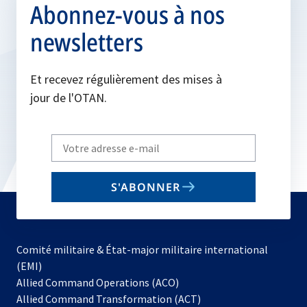
Abonnez-vous à nos
newsletters
Et recevez régulièrement des mises à
jour de l'OTAN.
Write
your
email
S'ABONNER
to
subscribe
Comité militaire & État-major militaire international
(EMI)
s’ouvre
Allied Command Operations (ACO)
dans
Allied Command Transformation (ACT)