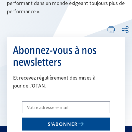
performant dans un monde exigeant toujours plus de
performance ».
Abonnez-vous à nos
newsletters
Et recevez régulièrement des mises à
jour de l'OTAN.
Write
your
email
S'ABONNER
to