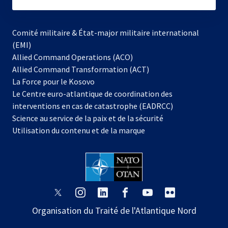
subscribe
Comité militaire & État-major militaire international
(EMI)
s’ouvre
Allied Command Operations (ACO)
dans
Allied Command Transformation (ACT)
s’ouvre
un
La Force pour le Kosovo
dans
nouvel
Le Centre euro-atlantique de coordination des
un
onglet
interventions en cas de catastrophe (EADRCC)
nouvel
Science au service de la paix et de la sécurité
onglet
Utilisation du contenu et de la marque
s’ouvre
s’ouvre
s’ouvre
s’ouvre
s’ouvre
s’ouvre
dans
dans
dans
dans
dans
dans
Organisation du Traité de l'Atlantique Nord
un
un
un
un
un
un
nouvel
nouvel
nouvel
nouvel
nouvel
nouvel