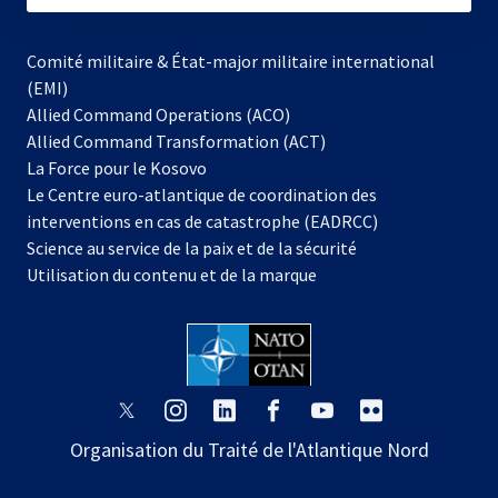
Comité militaire & État-major militaire international
(EMI)
Allied Command Operations (ACO)
Allied Command Transformation (ACT)
s’ouvre
La Force pour le Kosovo
dans
Le Centre euro-atlantique de coordination des
un
interventions en cas de catastrophe (EADRCC)
nouvel
Science au service de la paix et de la sécurité
onglet
Utilisation du contenu et de la marque
s’ouvre
s’ouvre
s’ouvre
s’ouvre
s’ouvre
s’ouvre
dans
dans
dans
dans
dans
dans
Organisation du Traité de l'Atlantique Nord
un
un
un
un
un
un
nouvel
nouvel
nouvel
nouvel
nouvel
nouvel