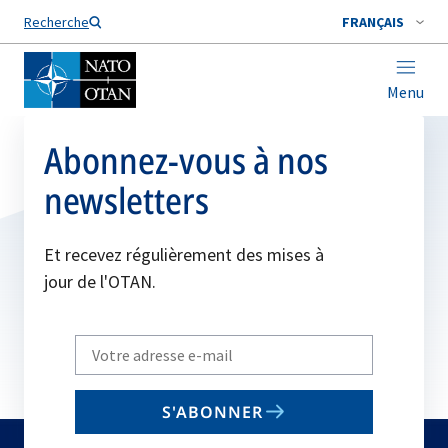
Nom de famille*
Recherche
FRANÇAIS
Menu
Abonnez-vous à nos
newsletters
Et recevez régulièrement des mises à
jour de l'OTAN.
Write
your
email
S'ABONNER
to
subscribe