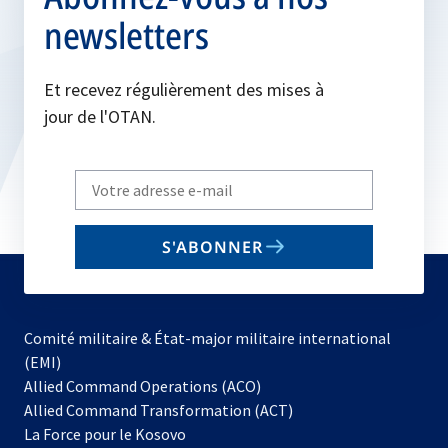
newsletters
Et recevez régulièrement des mises à
jour de l'OTAN.
Write
your
email
S'ABONNER
to
subscribe
Comité militaire & État-major militaire international
(EMI)
s’ouvre
Allied Command Operations (ACO)
dans
Allied Command Transformation (ACT)
s’ouvre
un
La Force pour le Kosovo