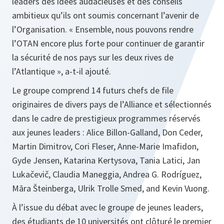
leaders des idées audacieuses et des conseils
ambitieux qu’ils ont soumis concernant l’avenir de
l’Organisation. « Ensemble, nous pouvons rendre
l’OTAN encore plus forte pour continuer de garantir
la sécurité de nos pays sur les deux rives de
l’Atlantique », a-t-il ajouté.
Le groupe comprend 14 futurs chefs de file
originaires de divers pays de l’Alliance et sélectionnés
dans le cadre de prestigieux programmes réservés
aux jeunes leaders : Alice Billon-Galland, Don Ceder,
Martin Dimitrov, Cori Fleser, Anne-Marie Imafidon,
Gyde Jensen, Katarina Kertysova, Tania Latici, Jan
Lukačevič, Claudia Maneggia, Andrea G. Rodríguez,
Māra Šteinberga, Ulrik Trolle Smed, and Kevin Vuong.
À l’issue du débat avec le groupe de jeunes leaders,
des étudiants de 10 universités ont clôturé le premier