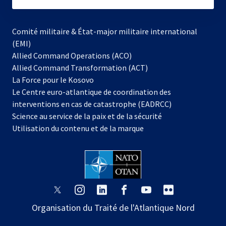
subscribe
Comité militaire & État-major militaire international
(EMI)
s’ouvre
Allied Command Operations (ACO)
dans
Allied Command Transformation (ACT)
s’ouvre
un
La Force pour le Kosovo
dans
nouvel
Le Centre euro-atlantique de coordination des
un
onglet
interventions en cas de catastrophe (EADRCC)
nouvel
Science au service de la paix et de la sécurité
onglet
Utilisation du contenu et de la marque
s’ouvre
s’ouvre
s’ouvre
s’ouvre
s’ouvre
s’ouvre
dans
dans
dans
dans
dans
dans
Organisation du Traité de l'Atlantique Nord
un
un
un
un
un
un
nouvel
nouvel
nouvel
nouvel
nouvel
nouvel