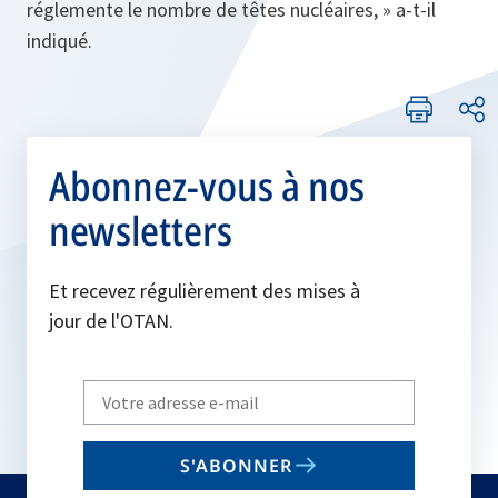
réglemente le nombre de têtes nucléaires, »
a-t-il
indiqué
.
Abonnez-vous à nos
newsletters
Et recevez régulièrement des mises à
jour de l'OTAN.
Write
your
email
S'ABONNER
to