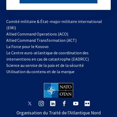
subscribe
Comité militaire & État-major militaire international
(EMI)
s’ouvre
Allied Command Operations (ACO)
dans
Allied Command Transformation (ACT)
s’ouvre
un
La Force pour le Kosovo
dans
nouvel
Le Centre euro-atlantique de coordination des
un
onglet
interventions en cas de catastrophe (EADRCC)
nouvel
Science au service de la paix et de la sécurité
onglet
Utilisation du contenu et de la marque
s’ouvre
s’ouvre
s’ouvre
s’ouvre
s’ouvre
s’ouvre
dans
dans
dans
dans
dans
dans
Organisation du Traité de l'Atlantique Nord
un
un
un
un
un
un