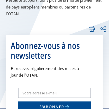
Resolute Support, dont plus de la moitié proviennent
de pays européens membres ou partenaires de
l’OTAN.
Abonnez-vous à nos
newsletters
Et recevez régulièrement des mises à
jour de l'OTAN.
Write
your
email
S'ABONNER
to