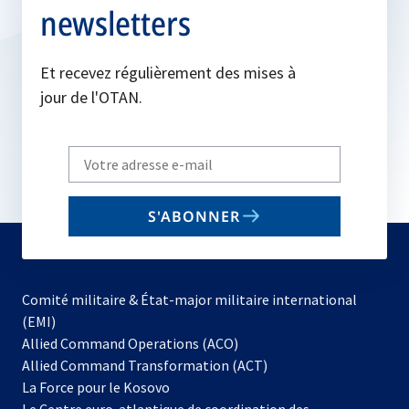
newsletters
Et recevez régulièrement des mises à
jour de l'OTAN.
Write
your
email
S'ABONNER
to
subscribe
Comité militaire & État-major militaire international
(EMI)
s’ouvre
Allied Command Operations (ACO)
dans
Allied Command Transformation (ACT)
s’ouvre
un
La Force pour le Kosovo
dans
nouvel