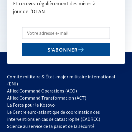
Et recevez régulièrement des mises à
jour de l'OTAN.
Write
your
email
S'ABONNER
to
subscribe
Comité militaire & État-major militaire international
(EMI)
s’ouvre
Allied Command Operations (ACO)
dans
Allied Command Transformation (ACT)
s’ouvre
un
La Force pour le Kosovo
dans
nouvel
Le Centre euro-atlantique de coordination des
un
onglet
interventions en cas de catastrophe (EADRCC)
nouvel
Science au service de la paix et de la sécurité